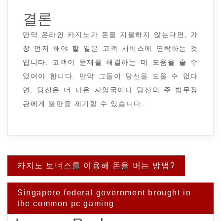
결론
만약 온라인 카지노가 돈을 지불하지 않는다면, 가
장 먼저 해야 할 일은 고객 서비스에 연락하는 것
입니다. 고객이 문제를 해결하는 데 도움을 줄 수
있어야 합니다. 만약 그들이 당신을 도울 수 없다
면, 당신은 더 나은 사업국이나 당신의 주 법무장
관에게 불만을 제기할 수 있습니다.
Post
카지노 보너스를 이용해 돈을 버는 방법?
navigation
Singapore federal government brought in
the common pc gaming