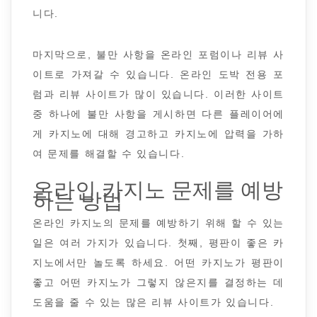
니다.
마지막으로, 불만 사항을 온라인 포럼이나 리뷰 사
이트로 가져갈 수 있습니다. 온라인 도박 전용 포
럼과 리뷰 사이트가 많이 있습니다. 이러한 사이트
중 하나에 불만 사항을 게시하면 다른 플레이어에
게 카지노에 대해 경고하고 카지노에 압력을 가하
여 문제를 해결할 수 있습니다.
온라인 카지노 문제를 예방
하는 방법
온라인 카지노의 문제를 예방하기 위해 할 수 있는
일은 여러 가지가 있습니다. 첫째, 평판이 좋은 카
지노에서만 놀도록 하세요. 어떤 카지노가 평판이
좋고 어떤 카지노가 그렇지 않은지를 결정하는 데
도움을 줄 수 있는 많은 리뷰 사이트가 있습니다.