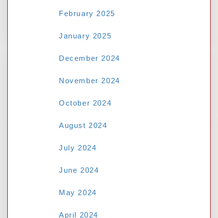
February 2025
January 2025
December 2024
November 2024
Search
October 2024
August 2024
RECENT POSTS
July 2024
June 2024
Mastering the au77 Casino: Top
May 2024
Strategies for Popular Slot Games
April 2024