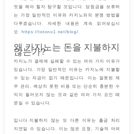
엇을 해야 할지 탐구할 것입니다. 당첨금을 보류하
는 가장 일반적인 이유와 카지노와의 분쟁 방법을
다루겠습니다. 자세한 내용은 계속 읽어보십시
오.
https://totono1.net/blog/
왜 카지노는 돈을 지불하지
않는가?
카지노가 결제에 실패할 수 있는 여러 가지 이유가
있습니다. 가장 일반적인 이유는 카지노에 지불할
수 있는 자금이 없기 때문입니다. 이는 잘못된 재
무 관리, 예상치 못한 비용 또는 단순히 충분한 수
익이 들어오지 않는 것과 같은 여러 가지 요인 때
문일 수 있습니다.
입니다.지불하지 않는 또 다른 이유는 출금 처리
지연일 수 있습니다. 이는 많은 요청, 기술적 어려