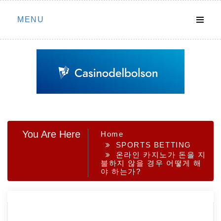
Skip
MENU
to
content
You Are Here
Home
SPORTS BETTING
온라인 카지노가 돈을 지
불하지 않을 경우 어떻게 해
야 하는가?