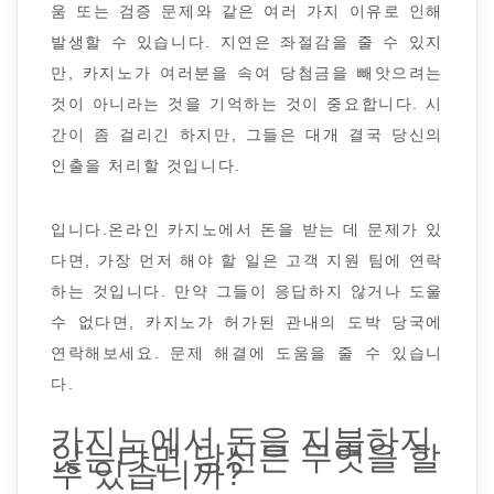
움 또는 검증 문제와 같은 여러 가지 이유로 인해
발생할 수 있습니다. 지연은 좌절감을 줄 수 있지
만, 카지노가 여러분을 속여 당첨금을 빼앗으려는
것이 아니라는 것을 기억하는 것이 중요합니다. 시
간이 좀 걸리긴 하지만, 그들은 대개 결국 당신의
인출을 처리할 것입니다.
입니다.온라인 카지노에서 돈을 받는 데 문제가 있
다면, 가장 먼저 해야 할 일은 고객 지원 팀에 연락
하는 것입니다. 만약 그들이 응답하지 않거나 도울
수 없다면, 카지노가 허가된 관내의 도박 당국에
연락해보세요. 문제 해결에 도움을 줄 수 있습니
다.
카지노에서 돈을 지불하지
않는다면 당신은 무엇을 할
수 있습니까?