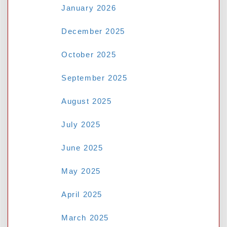
January 2026
Name
*
December 2025
October 2025
Email
*
September 2025
August 2025
Website
July 2025
June 2025
May 2025
Save my name, email, and website in this
browser for the next time I comment.
April 2025
March 2025