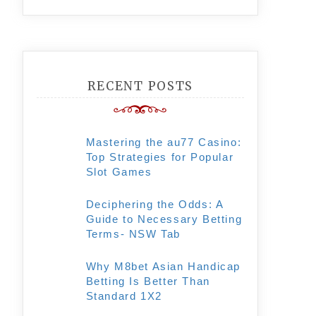
RECENT POSTS
Mastering the au77 Casino:
Top Strategies for Popular
Slot Games
Deciphering the Odds: A
Guide to Necessary Betting
Terms- NSW Tab
Why M8bet Asian Handicap
Betting Is Better Than
Standard 1X2