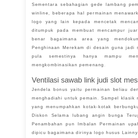
Sementara sebahagian gede lambang pem
winline, beberapa hal permainan menawar
logo yang lain kepada mencetak mencamp
ditumpuk pada membuat mencampur jua
benar bagaimana area yang mendokum
Penghinaan Merekam di desain guna jadi 
pula semestinya hanya mampu meng
mengkombinasikan pemenang.
Ventilasi sawab link judi slot mes
Jendela bonus yaitu permainan beliau de
menghadiahi untuk pemain. Sampel klasik m
yang menumpahkan kotak-kotak berbungku
Diskon Selama lubang angin bunga Teru
Penambahan pun Imbalan Permainan upa
dipicu bagaimana dirinya logo husus Lainny