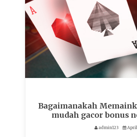
Bagaimanakah Memainkan
mudah gacor bonus 
admin123
April